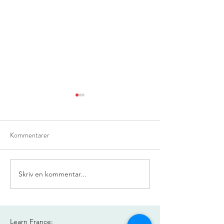
Kommentarer
Næste kursusstart
La caverne du Pont-Neuf
Skriv en kommentar...
Learn France: