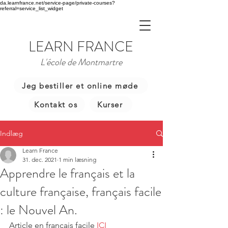
da.learnfrance.net/service-page/private-courses?
referral=service_list_widget
LEARN FRANCE
L'école de Montmartre
Jeg bestiller et online møde
Kontakt os
Kurser
Indlæg
Learn France
31. dec. 2021
1 min læsning
Apprendre le français et la
culture française, français facile
: le Nouvel An.
Article en français facile 
ICI