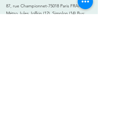
87, rue Championnet-75018 Paris FRANCE
Métro Jules Joffrin (12), Simplon (14)
Bus:
31, 40, 60, 80 & 85
info@learnfrance.net
TEL.
+33 (0)7 56 27 73 34
Group classes .
Online courses .
Private
courses
Summer courses .
Contact
FAQ