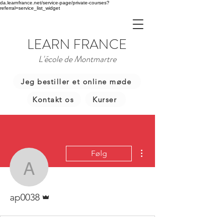
da.learnfrance.net/service-page/private-courses?
referral=service_list_widget
LEARN FRANCE
L'école de Montmartre
Jeg bestiller et online møde
Kontakt os
Kurser
Flere handlinger
Følg
ap0038
Admin
ap0038