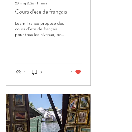
28. maj 2026
∙
1
min
Cours d'été de français
Learn France propose des
cours d'été de français
pour tous les niveaux, pour
les adolescents mais aussi
pour les adultes. Ils
commencent fin juin.
Notre programme est en
ligne ICI. Contactez-nous !
1
0
1