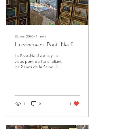
28. maj 2026
∙
1
min
La caverne du Pont-Neuf
Le Pont-Neuf est le plus
vieux pont de Paris reliant
les 2 rives de la Seine. Il a
été construit entre 1578 et
1607. D'une achitecture
très novatrice et moderne,
il a toujours été représenté
ou utilisé par les artistes.
En 1985, l'Artiste Christo et
1
0
1
son épouse Jeanne-
Claude l'ont même
emballé de tissus. Depuis
une semaine, l'artiste
français JR a transformé le