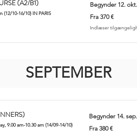
RSE (A2/B1)
Begynder 12. okt
m (12/10-16/10) IN PARIS
Fra
Fra 370 €
370
euro
Indlæser tilgængelig
SEPTEMBER
INNERS)
Begynder 14. sep
INNERS)
Begynder 14. sep
, 9.00 am-10.30 am (14/09-14/10)
Fra
Fra 380 €
380
, 9.00 am-10.30 am (14/09-14/10)
Fra
euro
Fra 380 €
380
euro
Indlæser tilgængelig