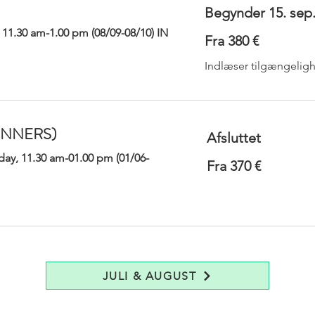
Begynder 15. sep
 11.30 am-1.00 pm (08/09-08/10) IN
Fra
Fra 380 €
380
 11.30 am-1.00 pm (08/09-08/10) IN
Fra
euro
Fra 380 €
380
euro
Indlæser tilgængelig
Indlæser tilgængelig
INNERS)
Afsluttet
y, 11.30 am-01.00 pm (01/06-
Fra
Fra 370 €
370
euro
JULI & AUGUST