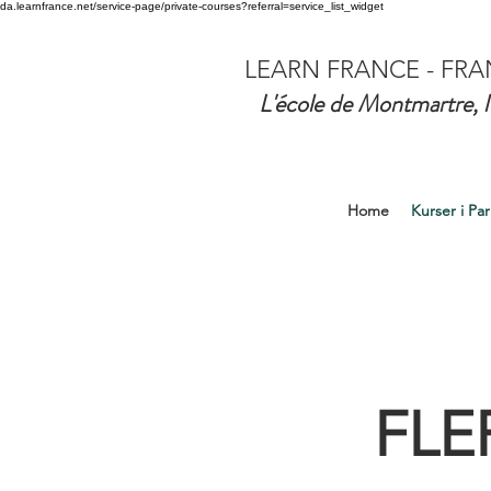
da.learnfrance.net/service-page/private-courses?referral=service_list_widget
LEARN FRANCE - FRA
L'école de Montmartre, l
Home
Kurser i Par
FLE