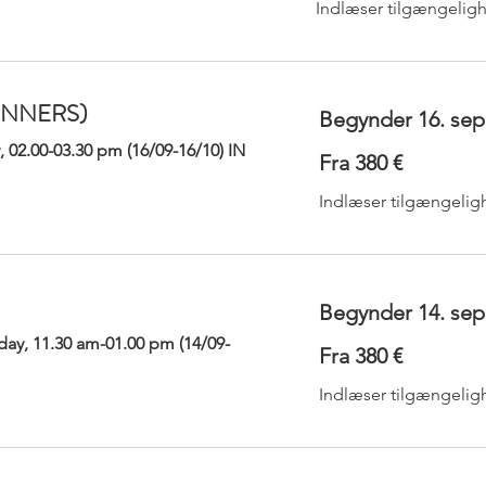
Indlæser tilgængelig
INNERS)
Begynder 16. sep
INNERS)
Begynder 16. sep
 02.00-03.30 pm (16/09-16/10) IN
Fra
Fra 380 €
380
 02.00-03.30 pm (16/09-16/10) IN
Fra
euro
Fra 380 €
380
euro
Indlæser tilgængelig
Indlæser tilgængelig
Begynder 14. sep
Begynder 14. sep
y, 11.30 am-01.00 pm (14/09-
Fra
Fra 380 €
380
y, 11.30 am-01.00 pm (14/09-
Fra
euro
Fra 380 €
380
euro
Indlæser tilgængelig
Indlæser tilgængelig
Begynder 15. sep