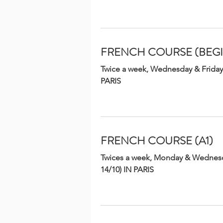
FRENCH COURSE (BEG
FRENCH COURSE (BEG
Twice a week, Wednesday & Friday,
Twice a week, Wednesday & Friday,
PARIS
PARIS
FRENCH COURSE (A1)
FRENCH COURSE (A1)
Twices a week, Monday & Wednesda
Twices a week, Monday & Wednesda
14/10) IN PARIS
14/10) IN PARIS
FRENCH COURSE (A2)