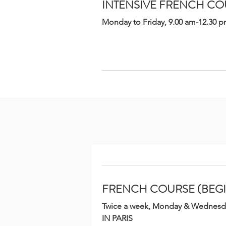
INTENSIVE FRENCH COU
Monday to Friday, 9.00 am-12.30 p
FRENCH COURSE (BEG
FRENCH COURSE (BEG
Twice a week, Monday & Wednesday
Twice a week, Monday & Wednesday
IN PARIS
IN PARIS