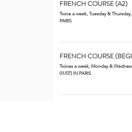
FRENCH COURSE (A2)
Twice a week, Tuesday & Thursday,
Twice a week, Tuesday & Thursday,
PARIS
PARIS
FRENCH COURSE (BEG
Twices a week, Monday & Wednesda
01/07) IN PARIS