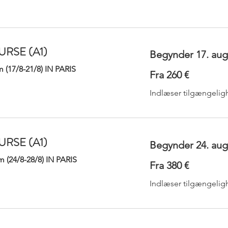
RSE (A1)
Begynder 17. aug
 (17/8-21/8) IN PARIS
Fra
Fra 260 €
260
euro
Indlæser tilgængelig
RSE (A1)
Begynder 24. aug
 (24/8-28/8) IN PARIS
Fra
Fra 380 €
380
euro
Indlæser tilgængelig