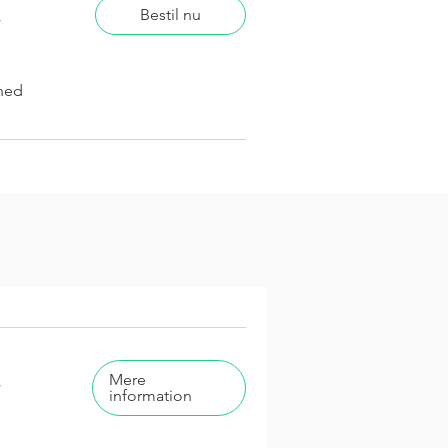
.
Bestil nu
hed
.
Mere
information
.
Mere
information
hed