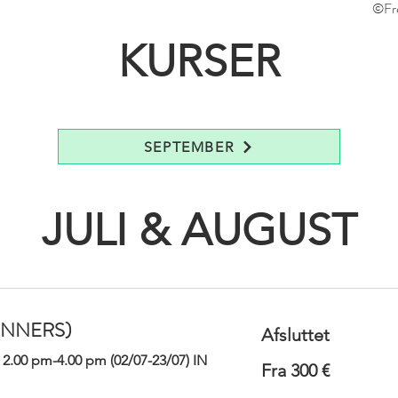
©Fré
KURSER
SEPTEMBER
JULI & AUGUST
INNERS)
Afsluttet
 2.00 pm-4.00 pm (02/07-23/07) IN
Fra
Fra 300 €
300
euro