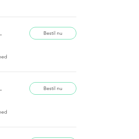
.
Bestil nu
hed
.
Bestil nu
hed