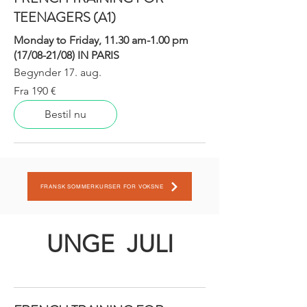
TEENAGERS (A1)
Monday to Friday, 11.30 am-1.00 pm
(17/08-21/08) IN PARIS
Begynder 17. aug.
Fra
Fra 190 €
190
euro
Bestil nu
FRANSK SOMMERKURSER FOR VOKSNE
UNGE JULI