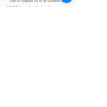
Det vil hjælpe os til at vurdere DIT
NIVEAU og til at finde et kursus, som
passer til dig. Du bliver kontaktet
vedrørende et onlinemøde på zoom.
Jeg bestiller et online møde
Kontakt os
Har du spørgsmål? Eller vil du prøve