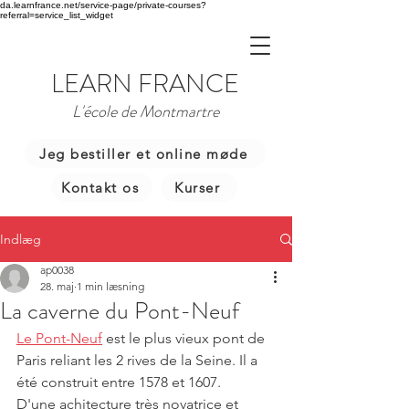
da.learnfrance.net/service-page/private-courses?
referral=service_list_widget
LEARN FRANCE
L'école de Montmartre
Jeg bestiller et online møde
Kontakt os
Kurser
Indlæg
ap0038
28. maj
1 min læsning
La caverne du Pont-Neuf
Le Pont-Neuf
 est le plus vieux pont de 
Paris reliant les 2 rives de la Seine. Il a 
été construit entre 1578 et 1607.
D'une achitecture très novatrice et 